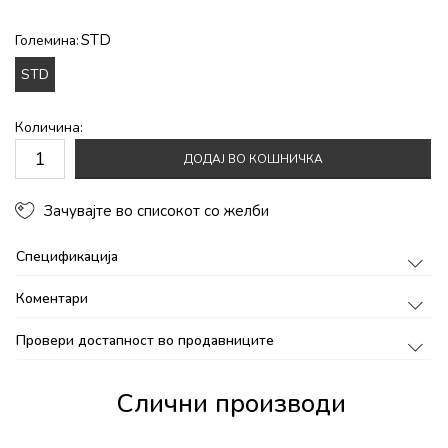
STD
Големина:
STD
Количина:
ДОДАЈ ВО КОШНИЧКА
Зачувајте во списокот со желби
Спецификација
Коментари
Провери достапност во продавниците
Слични производи