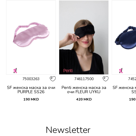
75003263
746117500
745
чи
SF женска маска за очи
Penti женска маска за
SF женска 
PURPLE SS26
очи FLEUR UYKU
S
GOZLUGU
190
MKD
420
MKD
190
Newsletter