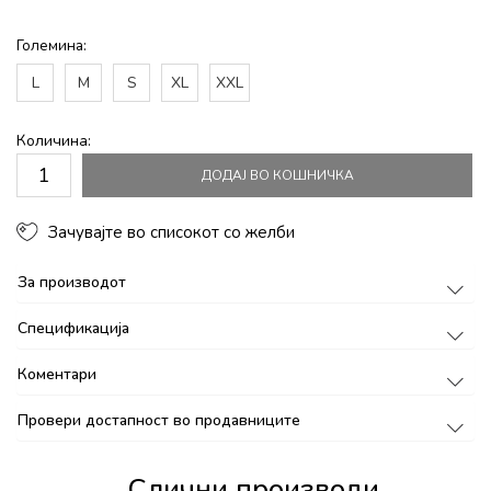
Големина:
L
M
S
XL
XXL
Количина:
ДОДАЈ ВО КОШНИЧКА
Зачувајте во списокот со желби
За производот
Спецификација
Коментари
Провери достапност во продавниците
Слични производи