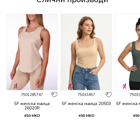
%
7501285747
75033457
7503
SF женска маица
SF женска маица 20503
SF женска 
26020R
450
MKD
490
MKD
490