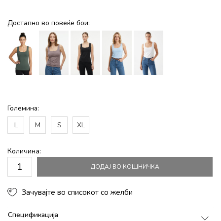
Достапно во повеќе бои:
Големина:
L
M
S
XL
Количина:
ДОДАЈ ВО КОШНИЧКА
Зачувајте во списокот со желби
Спецификација