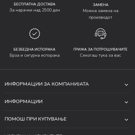
БЕСПЛАТНА ДОСТАВА
ЗАМЕНА
За нарачки над 2500 ден
Можна замена на
производот
БЕЗБЕДНА ИСПОРАКА
ГРИЖА ЗА ПОТРОШУВАЧИТЕ
Брза и сигурна испорака
Секогаш тука за вас
ИНФОРМАЦИИ ЗА КОМПАНИЈАТА
ДЕ-ТА ДЕЈАН ДООЕЛ
ИНФОРМАЦИИ
ЗА НАС
УЛ. 34, БР. 32, ИЛИНДЕН,
ПОМОШ ПРИ КУПУВАЊЕ
СКОПЈЕ, МАКЕДОНИЈА
ПРОДАВНИЦИ
УСЛОВИ ЗА КОРИСТЕЊЕ И ПРОДАЖБА
ТЕЛЕФОН:
СОРАБОТКИ