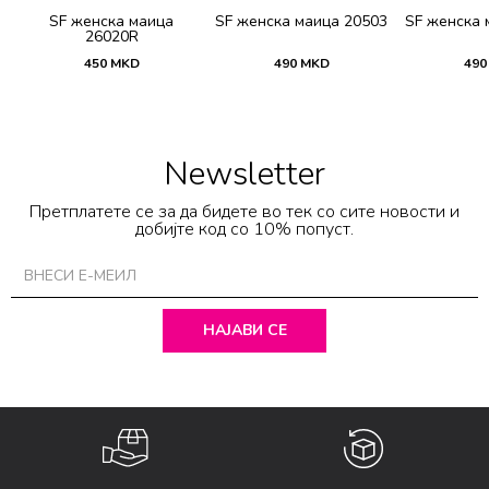
SF женска маица
SF женска маица 20503
SF женска 
26020R
450
MKD
490
MKD
490
Newsletter
Претплатете се за да бидете во тек со сите новости и
добијте код со 10% попуст.
НАЈАВИ СЕ