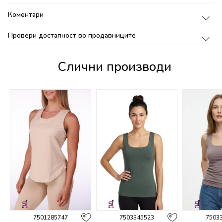
Коментари
Провери достапност во продавниците
Слични производи
%
7501285747
7503345523
7503