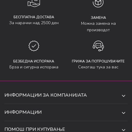
БЕСПЛАТНА ДОСТАВА
ЗАМЕНА
За нарачки над 2500 ден
Можна замена на
производот
БЕЗБЕДНА ИСПОРАКА
ГРИЖА ЗА ПОТРОШУВАЧИТЕ
Брза и сигурна испорака
Секогаш тука за вас
ИНФОРМАЦИИ ЗА КОМПАНИЈАТА
ДЕ-ТА ДЕЈАН ДООЕЛ
ИНФОРМАЦИИ
ЗА НАС
УЛ. 34, БР. 32, ИЛИНДЕН,
ПОМОШ ПРИ КУПУВАЊЕ