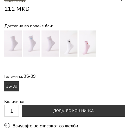
159
MKD
111
MKD
Достапно во повеќе бои:
35-39
Големина:
35-39
Количина:
ДОДАЈ ВО КОШНИЧКА
Зачувајте во списокот со желби