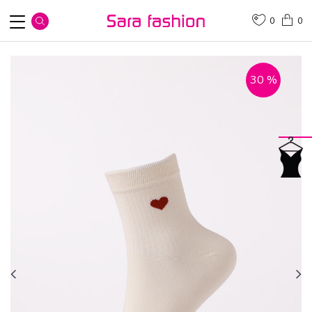
0
0
30
%