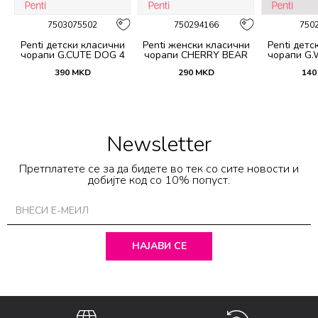
7503075502
750294166
750
и
Penti детски класични
Penti женски класични
Penti детс
 4
чорапи G.CUTE DOG 4
чорапи CHERRY BEAR
чорапи G.
PACK SKT
3LU SKT
S
390
MKD
290
MKD
140
Newsletter
Претплатете се за да бидете во тек со сите новости и
добијте код со 10% попуст.
НАЈАВИ СЕ