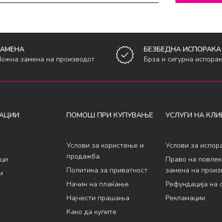
ЗАМЕНА
БЕЗБЕДНА ИСПОРАКА
ожна замена на производот
Брза и сигурна испора
АЦИИ
ПОМОШ ПРИ КУПУВАЊЕ
УСЛУГИ НА КЛИ
Услови за користење и
Услови за испор
продажба
ци
Право на повле
Политика за приватност
замена на произ
и
Начин на плаќање
Рефундација на 
Најчести прашања
Рекламации
Како да купите