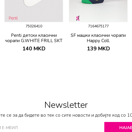
75026410
7164675177
Penti детски класични
SF машки класични чорапи
чорапи G.WHITE FRILL SKT
Happy Coll.
140
MKD
139
MKD
Newsletter
те се за да бидете во тек со сите новости и добијте код со 1
НАЈАВ