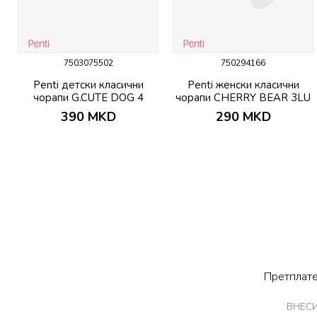
7503075502
750294166
Penti детски класични
Penti женски класични
чорапи G.CUTE DOG 4
чорапи CHERRY BEAR 3LU
PACK SKT
SKT
390
MKD
290
MKD
Претплате