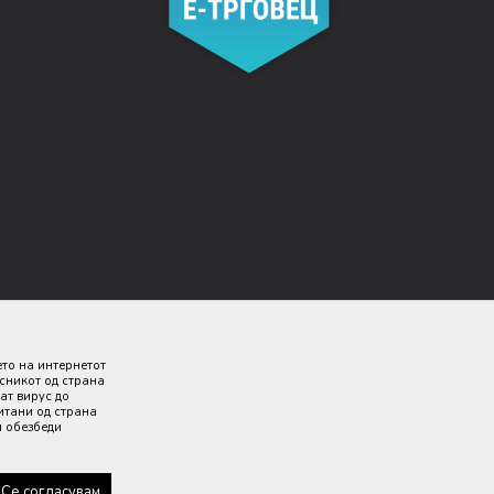
ето на интернетот
исникот од страна
ат вирус до
итани од страна
и обезбеди
 дека сите информации се комплетни и без грешка. Сите
 секој момент.
Се согласувам