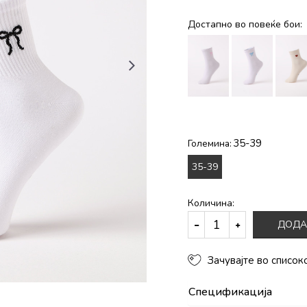
Достапно во повеќе бои:
35-39
Големина:
35-39
Количина:
ДОДА
Зачувајте во список
Спецификација