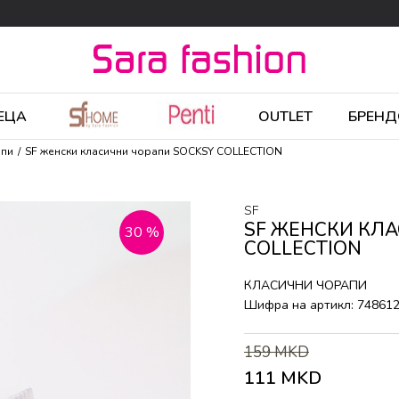
ЕЦА
OUTLET
БРЕНД
апи
SF женски класични чорапи SOCKSY COLLECTION
SF
SF ЖЕНСКИ КЛ
30
%
COLLECTION
КЛАСИЧНИ ЧОРАПИ
Шифра на артикл:
74861
159
MKD
111
MKD