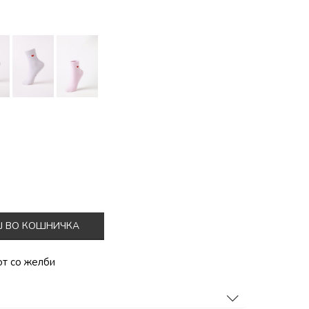
Ј ВО КОШНИЧКА
от со желби