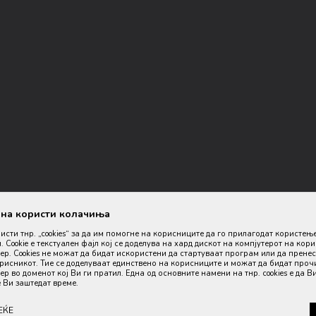
ана користи колачиња
ристи тнр. „cookies“ за да им помогне на корисниците да го прилагодат користењ
. Cookie е текстуален фајл кој се доделува на хард дискот на компјутерот на кор
р. Cookies не можат да бидат искористени да стартуваат програм или да пренес
орисникот. Тие се доделуваат единствено на корисниците и можат да бидат проч
р во доменот кој Ви ги пратил. Една од основните намени на тнр. сookies е да В
оизводите, прикажување на слики и цени, но не можеме да гарантираме
 Ви заштедат време.
дел од нашата понуда, но не се подразбира дека мора да се достапни во
ЕЌЕ