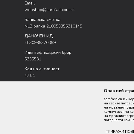
Email:
webshop@sarafashion.mk
Банкарска сметка:
NLB banka 210053355310145
ДАНОЧЕН ИД:
4030999370099
Идентификациски број:
5335531
Код на активност
47.51
Оваа веб стр
sarafashion.mk ко
на своите потреби
на мрежниот серве
компјутерот на к
на мрежниот серве
Настојуваме да бидеме што попрецизни во описот на пр
погодности кои ќе
производи се 
ПРИКАЖИ ПОВ