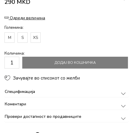
290
MKD
Одреди величина
Големина:
M
S
XS
Количина:
ДОДАЈ ВО КОШНИЧКА
Зачувајте во списокот со желби
Спецификација
Коментари
Провери достапност во продавниците