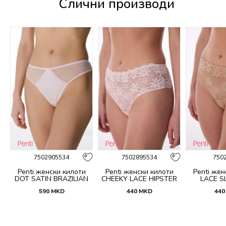
Слични производи
%
7502905534
7502895534
750
Penti женски килоти
Penti женски килоти
Penti жен
DOT SATIN BRAZILIAN
CHEEKY LACE HIPSTER
LACE SL
590
MKD
440
MKD
440