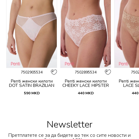
7502905534
7502895534
750
Penti женски килоти
Penti женски килоти
Penti жен
DOT SATIN BRAZILIAN
CHEEKY LACE HIPSTER
LACE SL
590
MKD
440
MKD
440
Newsletter
Претплатете се за да бидете во тек со сите новости и