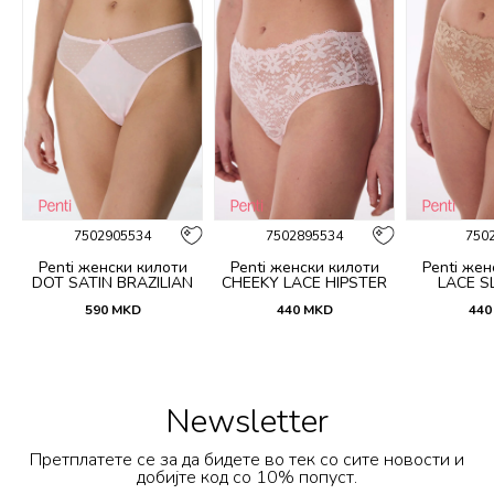
7502905534
7502895534
750
Penti женски килоти
Penti женски килоти
Penti жен
DOT SATIN BRAZILIAN
CHEEKY LACE HIPSTER
LACE SL
590
MKD
440
MKD
440
Newsletter
Претплатете се за да бидете во тек со сите новости и
добијте код со 10% попуст.