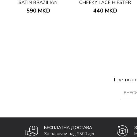
SATIN BRAZILIAN
CHEEKY LACE HIPSTER
590
MKD
440
MKD
Претплате
БЕСПЛАТНА ДОСТАВА
За нарачки над 2500 ден
М