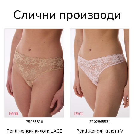
Слични производи
75028856
7502865534
Penti женски килоти LACE
Penti женски килоти V