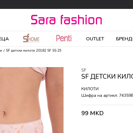
ЕЦА
OUTLET
БРЕНД
ти
SF детски килоти 20182 SF SS 25
SF
SF ДЕТСКИ КИЛО
КИЛОТИ
Шифра на артикл:
74359
99
MKD