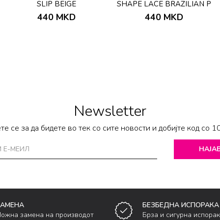
SLIP BEIGE
SHAPE LACE BRAZILIAN P
440
MKD
440
MKD
Newsletter
те се за да бидете во тек со сите новости и добијте код со 1
НАЈАВ
ЗАМЕНА
БЕЗБЕДНА ИСПОРАКА
ожна замена на производот
Брза и сигурна испора