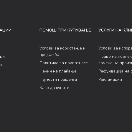
АЦИИ
ПОМОШ ПРИ КУПУВАЊЕ
УСЛУГИ НА КЛИ
Услови за користење и
Услови за испор
продажба
ци
Право на повле
Политика за приватност
замена на произ
и
Начин на плаќање
Рефундација на 
Најчести прашања
Рекламации
Како да купите