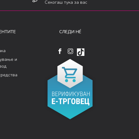
Секогаш тука за вас
ЕНТИТЕ
СЛЕДИ НÉ
ака
кување и
вод
средства