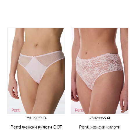
7502905534
7502895534
P
Penti женски килоти DOT
Penti женски килоти