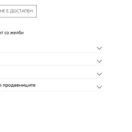
НЕ Е ДОСТАПЕН
от со желби
о продавниците