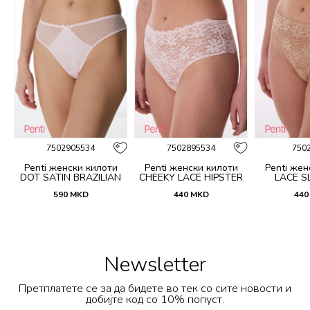
7502905534
7502895534
750
Penti женски килоти
Penti женски килоти
Penti жен
DOT SATIN BRAZILIAN
CHEEKY LACE HIPSTER
LACE SL
590
MKD
440
MKD
440
Newsletter
Претплатете се за да бидете во тек со сите новости и
добијте код со 10% попуст.