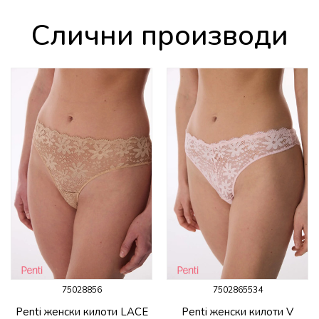
Слични производи
75028856
7502865534
Penti женски килоти LACE
Penti женски килоти V