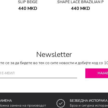
SLIP BEIGE
SHAPE LACE BRAZILIAN P
440
MKD
440
MKD
Newsletter
те се за да бидете во тек со сите новости и добијте код со 1
НАЈАВ
ЗАМЕНА
БЕЗБЕДНА ИСПОРАКА
ожна замена на производот
Брза и сигурна испора