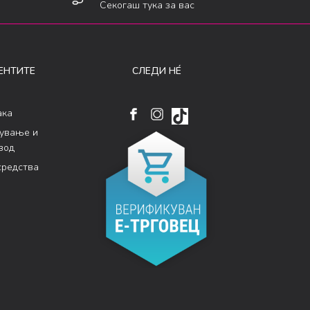
Секогаш тука за вас
ЕНТИТЕ
СЛЕДИ НÉ
ака
кување и
вод
средства