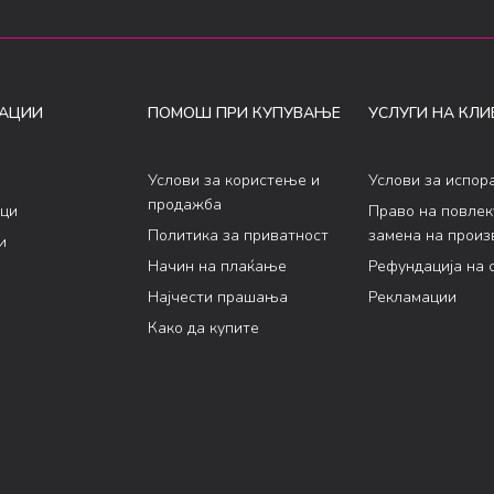
АЦИИ
ПОМОШ ПРИ КУПУВАЊЕ
УСЛУГИ НА КЛИ
Услови за користење и
Услови за испор
продажба
ци
Право на повле
Политика за приватност
замена на произ
и
Начин на плаќање
Рефундација на 
Најчести прашања
Рекламации
Како да купите