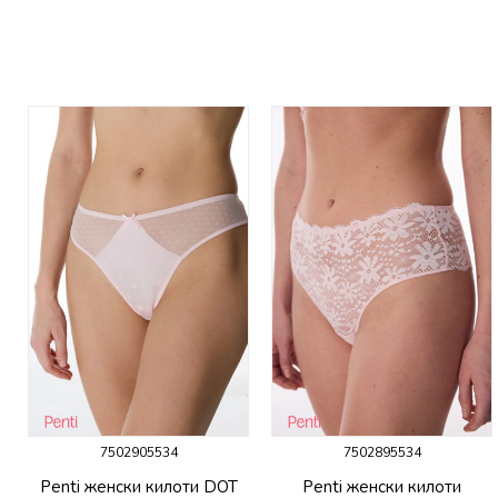
7502905534
7502895534
P
Penti женски килоти DOT
Penti женски килоти