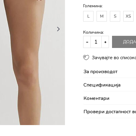
Големина:
L
M
S
XS
Количина:
ДОДА
Зачувајте во список
За производот
Спецификација
Коментари
Провери достапност в