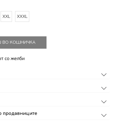
XXL
XXXL
Ј ВО КОШНИЧКА
от со желби
о продавниците