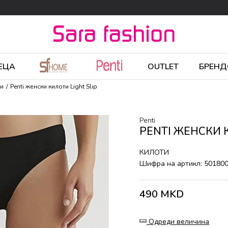
ЕЦА
OUTLET
БРЕНД
ти
Penti женски килоти Light Slip
Penti
PENTI ЖЕНСКИ 
КИЛОТИ
Шифра на артикл:
50180
490
MKD
Одреди величина