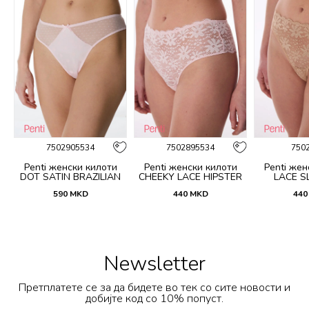
7502905534
7502895534
750
Penti женски килоти
Penti женски килоти
Penti жен
DOT SATIN BRAZILIAN
CHEEKY LACE HIPSTER
LACE SL
590
MKD
440
MKD
440
Newsletter
Претплатете се за да бидете во тек со сите новости и
добијте код со 10% попуст.