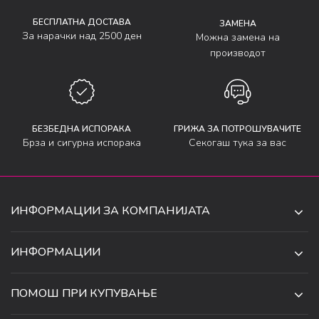
БЕСПЛАТНА ДОСТАВА
ЗАМЕНА
За нарачки над 2500 ден
Можна замена на
производот
БЕЗБЕДНА ИСПОРАКА
ГРИЖА ЗА ПОТРОШУВАЧИТЕ
Брза и сигурна испорака
Секогаш тука за вас
ИНФОРМАЦИИ ЗА КОМПАНИЈАТА
ДЕ-ТА ДЕЈАН ДООЕЛ
ИНФОРМАЦИИ
ЗА НАС
УЛ. 34, БР. 32, ИЛИНДЕН,
ПОМОШ ПРИ КУПУВАЊЕ
СКОПЈЕ, МАКЕДОНИЈА
ПРОДАВНИЦИ