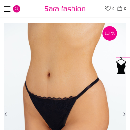
0
0
13
%