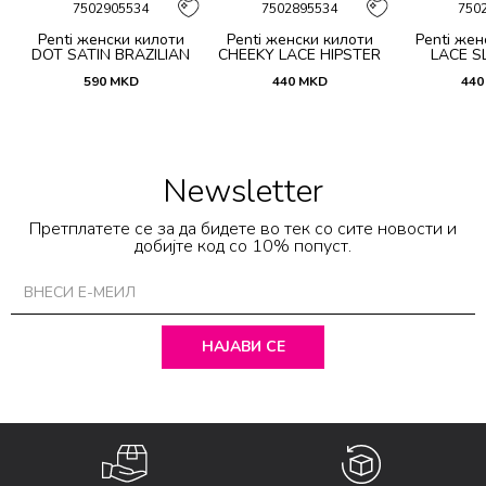
7502905534
7502895534
750
Penti женски килоти
Penti женски килоти
Penti жен
DOT SATIN BRAZILIAN
CHEEKY LACE HIPSTER
LACE SL
590
MKD
440
MKD
440
Newsletter
Претплатете се за да бидете во тек со сите новости и
добијте код со 10% попуст.
НАЈАВИ СЕ