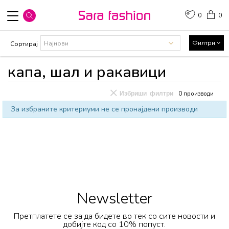
0
0
Филтри
Сортирај
капа, шал и ракавици
Избриши филтри
0
производи
За избраните критериуми не се пронајдени производи
Newsletter
Претплатете се за да бидете во тек со сите новости и
добијте код со 10% попуст.