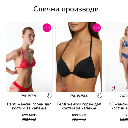
Слични производи
%
12
%
12
%
75035270
750352500
7473
Penti женски горeн дел
Penti женски горeн дел
SF женски
костим за капење
костим за капење
костим 
BASIC MINI TRIANGLE
BASIC MINI TRIANGLE
21
699
MKD
699
MKD
357
TOP
TOP
792
MKD
792
MKD
1.19