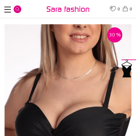
0
0
30
%