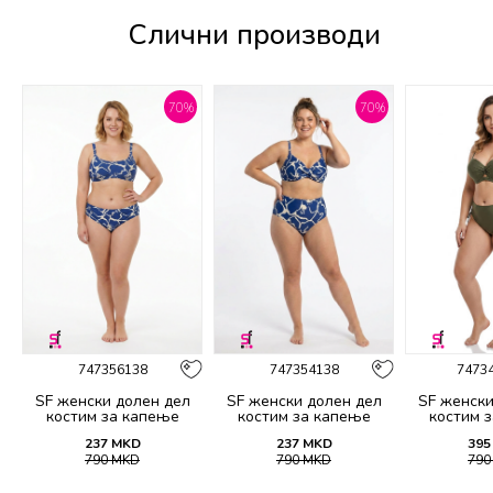
Слични производи
%
70
%
70
%
747356138
747354138
7473
SF женски долен дел
SF женски долен дел
SF женски
костим за капење
костим за капење
костим 
2139B
2138B
21
237
MKD
237
MKD
395
790
MKD
790
MKD
79