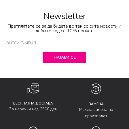
Newsletter
Претплатете се за да бидете во тек со сите новости и
добијте код со 10% попуст.
НАЈАВИ СЕ
БЕСПЛАТНА ДОСТАВА
ЗАМЕНА
За нарачки над 2500 ден
Можна замена на
производот