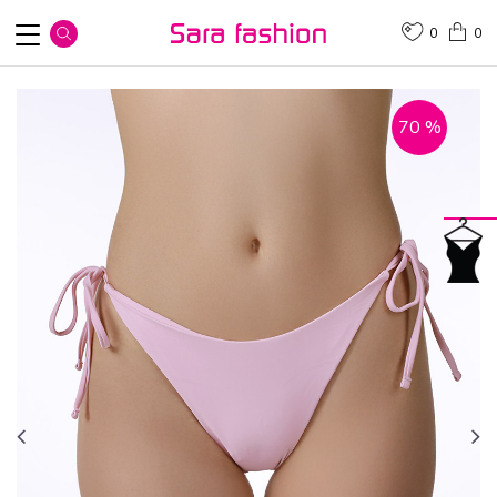
0
0
70
%