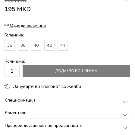
650
MKD
195
MKD
Одреди величина
Големина:
36
38
40
42
44
Количина:
ДОДАЈ ВО КОШНИЧКА
Зачувајте во списокот со желби
Спецификација
Коментари
Провери достапност во продавниците