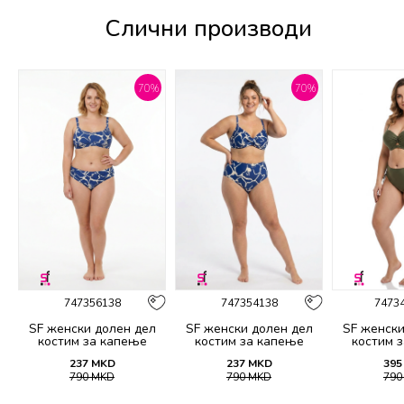
Слични производи
%
70
%
70
%
747356138
747354138
7473
SF женски долен дел
SF женски долен дел
SF женски
костим за капење
костим за капење
костим 
2139B
2138B
21
237
MKD
237
MKD
395
790
MKD
790
MKD
79