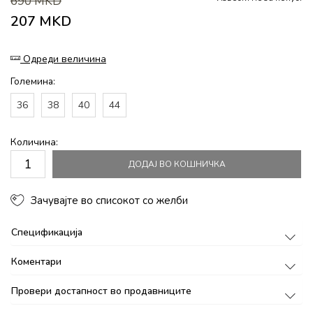
690
MKD
207
MKD
Одреди величина
Големина:
36
38
40
44
Количина:
ДОДАЈ ВО КОШНИЧКА
Зачувајте во списокот со желби
Спецификација
Коментари
Провери достапност во продавниците