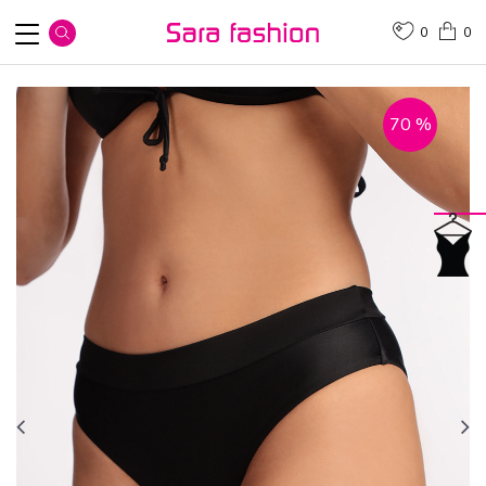
0
0
70
%