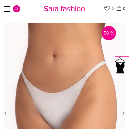
0
0
50
%