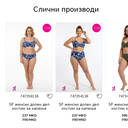
Слични производи
%
70
%
70
%
747356138
747354138
7473
SF женски долен дел
SF женски долен дел
SF женски
костим за капење
костим за капење
костим 
2139B
2138B
21
237
MKD
237
MKD
395
790
MKD
790
MKD
79