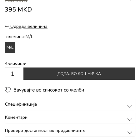
790
MKD
395
MKD
Одреди величина
M/L
Големина:
M/L
Количина:
ДОДАЈ ВО КОШНИЧКА
Зачувајте во списокот со желби
Спецификација
Коментари
Провери достапност во продавниците