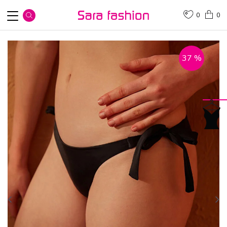
0
0
37
%