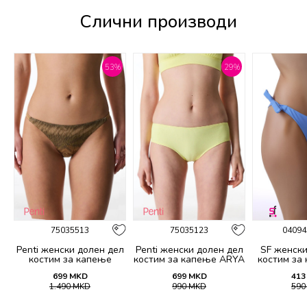
Слични производи
%
53
%
29
%
75035513
75035123
04094
Penti женски долен дел
Penti женски долен дел
SF женски
костим за капење
костим за капење ARYA
костим за
DESTINI SIDE BOTTOM
HIPSTER BOTTOM
699
MKD
699
MKD
413
1.490
MKD
990
MKD
59