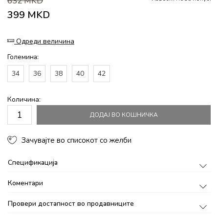
632
MKD
399
MKD
Одреди величина
Големина:
34
36
38
40
42
Количина:
ДОДАЈ ВО КОШНИЧКА
Зачувајте во списокот со желби
Спецификација
Коментари
Провери достапност во продавниците