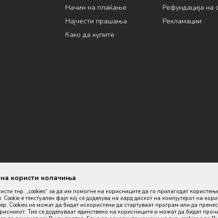
Начин на плаќање
Рефундација на 
Најчести прашања
Рекламации
Како да купите
ана користи колачиња
ристи тнр. „cookies“ за да им помогне на корисниците да го прилагодат користењ
. Cookie е текстуален фајл кој се доделува на хард дискот на компјутерот на кор
р. Cookies не можат да бидат искористени да стартуваат програм или да пренес
орисникот. Тие се доделуваат единствено на корисниците и можат да бидат проч