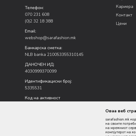
Кариера
Телефон:
070 231 608
Контакт
(0)2 32 18 388
Цени
Email:
webshop@sarafashion.mk
Банкарска сметка:
NLB banka 210053355310145
ДАНОЧЕН ИД:
4030999370099
Идентификациски број:
5335531
Код на активност
47.51
Оваа веб стр
sarafashion.mk ко
на своите потреби
на мрежниот серве
компјутерот на к