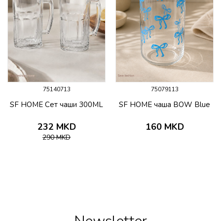
75140713
75079113
SF HOME Сет чаши 300ML
SF HOME чаша BOW Blue
232
MKD
160
MKD
290
MKD