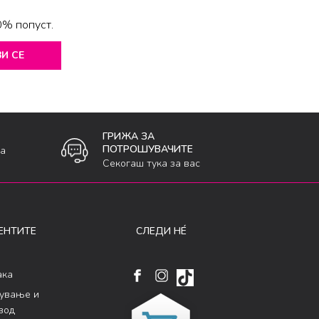
0% попуст.
И СЕ
ГРИЖА ЗА
ПОТРОШУВАЧИТЕ
ка
Секогаш тука за вас
ЕНТИТЕ
СЛЕДИ НÉ
ака
кување и
вод