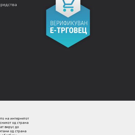
средства
ето на интернетот
исникот од страна
ат вирус до
итани од страна