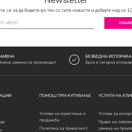
Newsletter
те се за да бидете во тек со сите новости и добијте код со 1
НАЈАВ
ЗАМЕНА
БЕЗБЕДНА ИСПОРАКА
ожна замена на производот
Брза и сигурна испора
АЦИИ
ПОМОШ ПРИ КУПУВАЊЕ
УСЛУГИ НА КЛИ
Услови за користење и
Услови за испор
продажба
ци
Право на повле
Политика за приватност
замена на произ
и