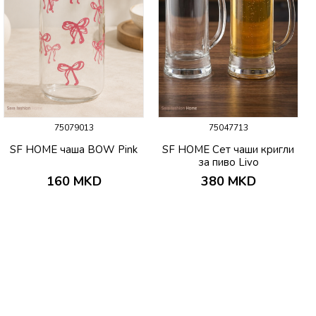
75079013
75047713
SF HOME чаша BOW Pink
SF HOME Сет чаши кригли
за пиво Livo
160
MKD
380
MKD