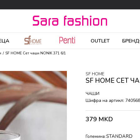
ЕЦА
OUTLET
БРЕНД
и
SF HOME Сет чаши NONIK 371 6/1
SF HOME
SF HOME СЕТ ЧА
ЧАШИ
Шифра на артикл:
74056
379
MKD
STANDARD
Големина: