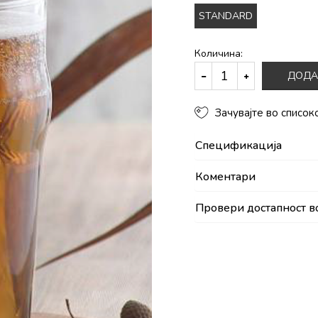
STANDARD
Количина:
ДОДА
Зачувајте во список
Спецификација
Коментари
Провери достапност в