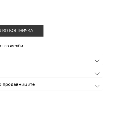
Ј ВО КОШНИЧКА
от со желби
о продавниците