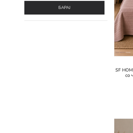
БАРАЈ
SF HOME
со 