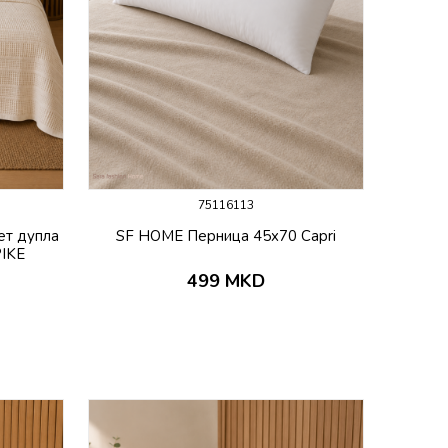
75116113
ет дупла
SF HOME Перница 45x70 Capri
PIKE
499
MKD