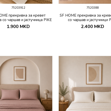
75203912
7520388
OME прекривка за кревет
SF HOME прекривка за крев
 со чаршав и јастучница PIKE
со чаршав и јастучници 
1.900
MKD
2.400
MKD