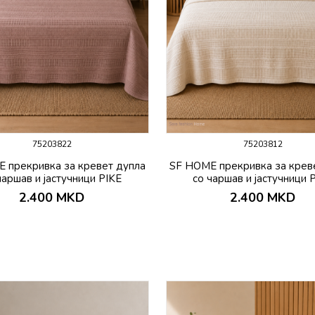
75203822
75203812
 прекривка за кревет дупла
SF HOME прекривка за крев
чаршав и јастучници PIKE
со чаршав и јастучници 
2.400
MKD
2.400
MKD