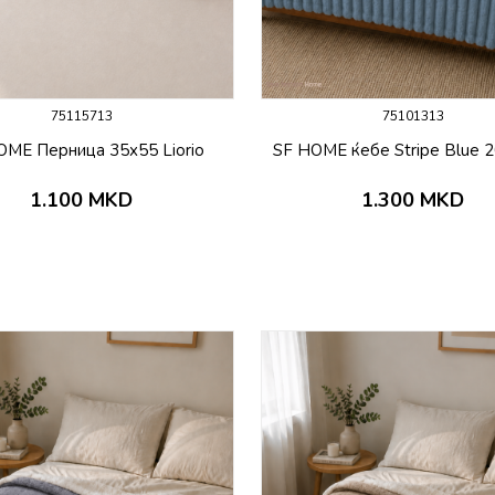
75115713
75101313
OME Перница 35х55 Liorio
SF HOME ќебе Stripe Blue 
1.100
MKD
1.300
MKD