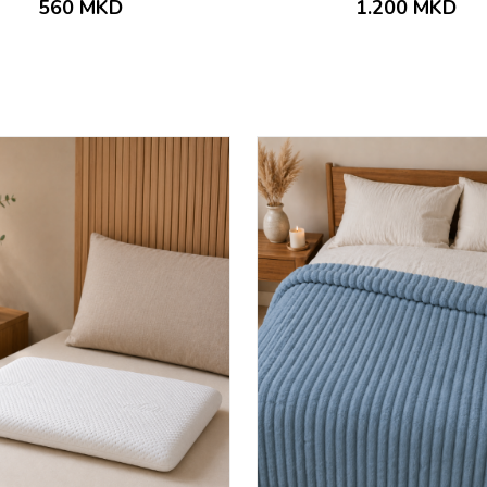
560
MKD
1.200
MKD