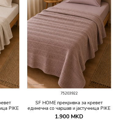
75203922
ревет
SF HOME прекривка за кревет
ница PIKE
единечна со чаршав и јастучница PIKE
1.900
MKD