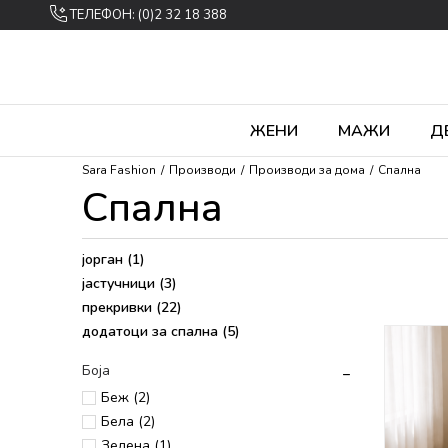
ТЕЛЕФОН: (0)2 32 18 388
ЖЕНИ
МАЖИ
Д
Sara Fashion
Производи
Производи за дома
Спална
Спална
јорган
(1)
јастучници
(3)
прекривки
(22)
додатоци за спална
(5)
Боја
Беж (2)
Бела (2)
Зелена (1)