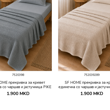
7520398
752039289
OME прекривка за кревет
SF HOME прекривка за к
 со чаршав и јастучница PIKE
единечна со чаршав и јастуч
1.900
MKD
1.900
MKD