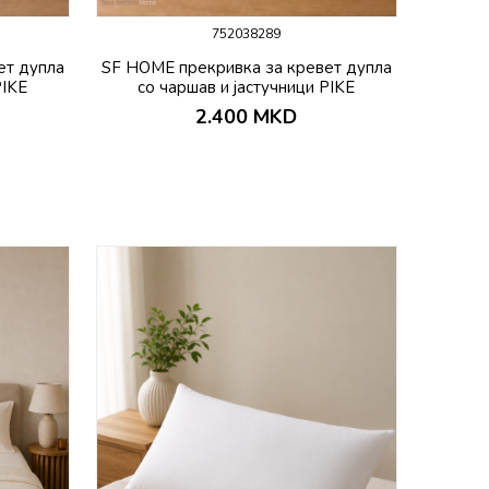
752038289
ет дупла
SF HOME прекривка за кревет дупла
PIKE
со чаршав и јастучници PIKE
2.400
MKD