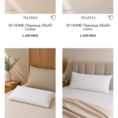
75115913
75115713
SF HOME Перница 35x55
SF HOME Перница 35х55
Cooler
Liorio
1.200
MKD
1.100
MKD