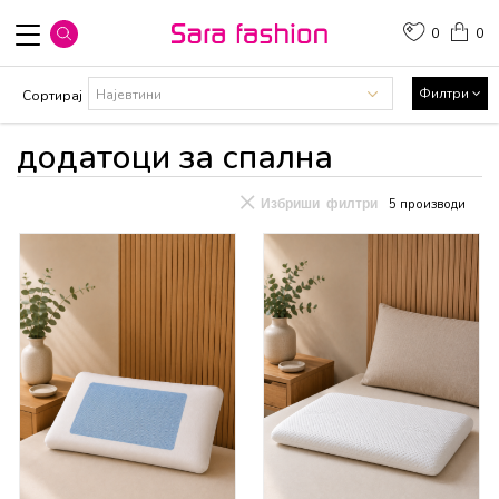
0
0
Филтри
Сортирај
додатоци за спална
Избриши филтри
5
производи