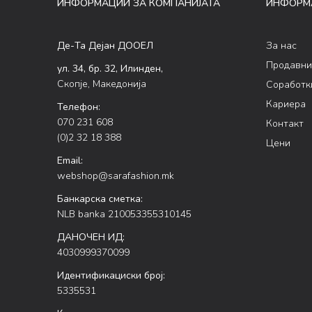
ИНФОРМАЦИИ ЗА КОМПАНИЈАТА
ИНФОРМ
Де-Та Дејан ДООЕЛ
За нас
Продавни
ул. 34, бр. 32, Илинден,
Скопје, Македонија
Соработк
Кариера
Телефон:
070 231 608
Контакт
(0)2 32 18 388
Цени
Email:
webshop@sarafashion.mk
Банкарска сметка:
NLB banka 210053355310145
ДАНОЧЕН ИД:
4030999370099
Идентификациски број:
5335531