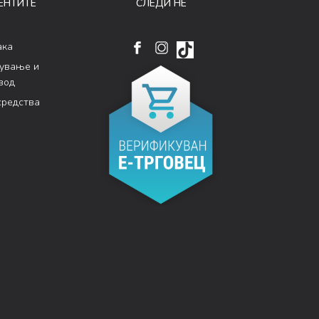
ЕНТИТЕ
СЛЕДИ НÉ
ака
кување и
вод
средства