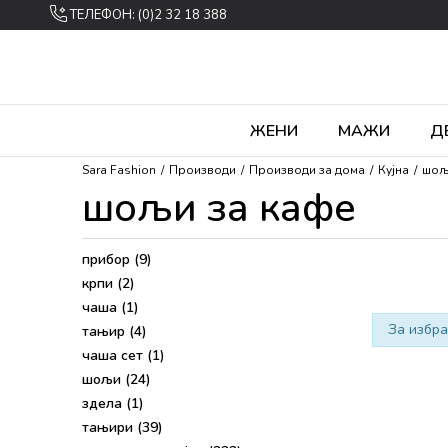
ТЕЛЕФОН: (0)2 32 18 388
ЖЕНИ
МАЖИ
Д
Sara Fashion
Производи
Производи за дома
Кујна
шољ
шољи за кафе
прибор
(9)
крпи
(2)
чаша
(1)
За избра
тањир
(4)
чаша сет
(1)
шољи
(24)
здела
(1)
тањири
(39)