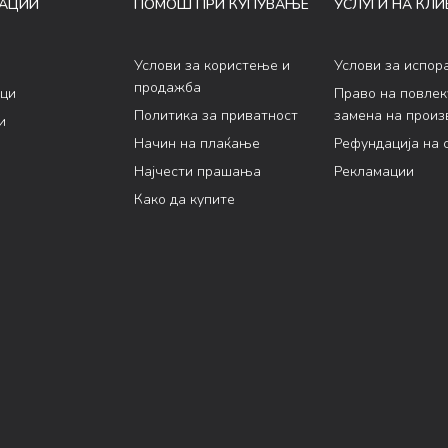
АЦИИ
ПОМОШ ПРИ КУПУВАЊЕ
УСЛУГИ НА КЛИ
Услови за користење и
Услови за испор
продажба
ци
Право на повле
Политика за приватност
замена на произ
и
Начин на плаќање
Рефундација на 
Најчести прашања
Рекламации
Како да купите