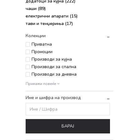
додатоци за кујна
(222)
чаши
(89)
електрични апарати
(15)
тави и тенџериња
(17)
Колекции
Приватна
Промоции
Производи за кујна
Производи за спална
Производи за дневна
Прикажи повеќе
Име и шифра на производ
БАРАЈ