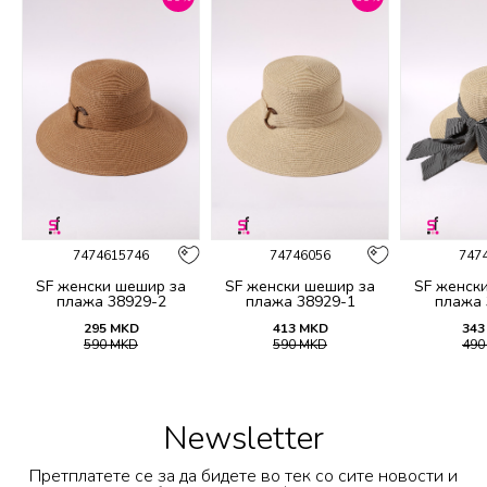
7474615746
74746056
747
а
SF женски шешир за
SF женски шешир за
SF женск
плажа 38929-2
плажа 38929-1
плажа 
295
MKD
413
MKD
343
590
MKD
590
MKD
49
Newsletter
Претплатете се за да бидете во тек со сите новости и