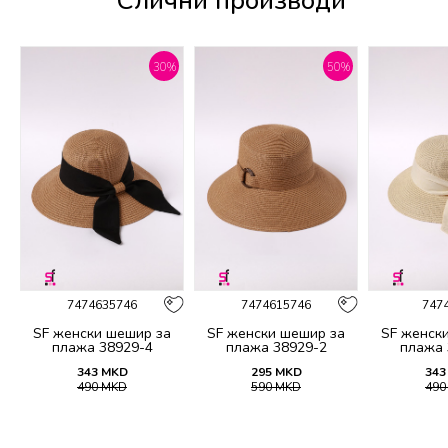
Слични производи
%
30
%
50
%
7474635746
7474615746
747
SF женски шешир за
SF женски шешир за
SF женск
5
плажа 38929-4
плажа 38929-2
плажа 
343
MKD
295
MKD
343
490
MKD
590
MKD
49