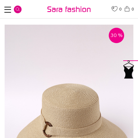
0
0
30
%