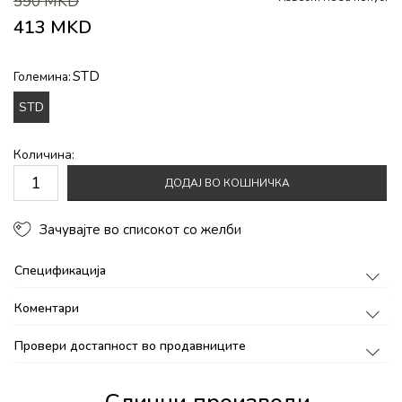
590
MKD
413
MKD
STD
Големина:
STD
Количина:
ДОДАЈ ВО КОШНИЧКА
Зачувајте во списокот со желби
Спецификација
Коментари
Провери достапност во продавниците