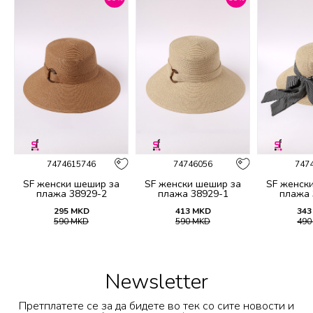
7474615746
74746056
747
а
SF женски шешир за
SF женски шешир за
SF женск
плажа 38929-2
плажа 38929-1
плажа 
295
MKD
413
MKD
343
590
MKD
590
MKD
49
Newsletter
Претплатете се за да бидете во тек со сите новости и