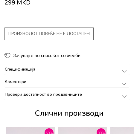
299
MKD
ПРОИЗВОДОТ ПОВЕЌЕ НЕ Е ДОСТАПЕН
Зачувајте во списокот со желби
Спецификација
Коментари
Провери достапност во продавниците
Слични производи
%
50
%
30
%