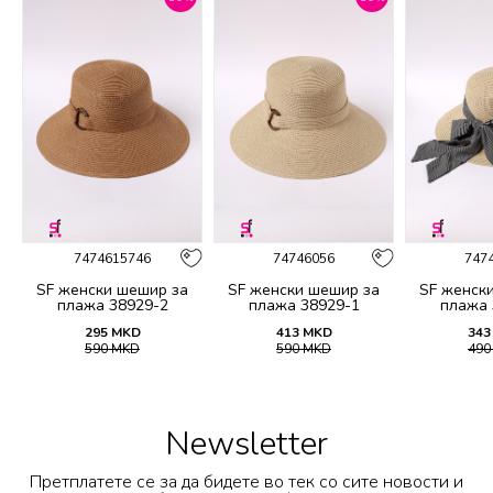
7474615746
74746056
747
а
SF женски шешир за
SF женски шешир за
SF женск
плажа 38929-2
плажа 38929-1
плажа 
295
MKD
413
MKD
343
590
MKD
590
MKD
49
Newsletter
Претплатете се за да бидете во тек со сите новости и