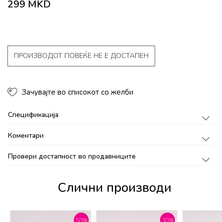
299
MKD
ПРОИЗВОДОТ ПОВЕЌЕ НЕ Е ДОСТАПЕН
Зачувајте во списокот со желби
Спецификација
Коментари
Провери достапност во продавниците
Слични производи
%
50
%
30
%