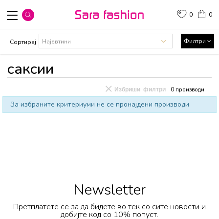
0
0
Филтри
Сортирај
саксии
Избриши филтри
0
производи
За избраните критериуми не се пронајдени производи
Newsletter
Претплатете се за да бидете во тек со сите новости и
добијте код со 10% попуст.