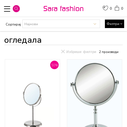
0
0
Филтри
Сортирај
огледала
Избриши филтри
2
производи
50
%