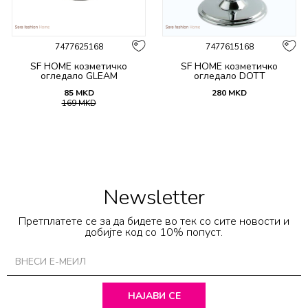
7477625168
7477615168
SF HOME козметичко
SF HOME козметичко
огледало GLEAM
огледало DOTT
85
MKD
280
MKD
169
MKD
Newsletter
Претплатете се за да бидете во тек со сите новости и
добијте код со 10% попуст.
НАЈАВИ СЕ