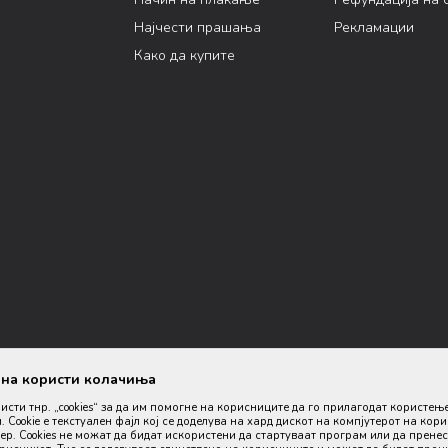
Најчести прашања
Рекламации
Како да купите
ана користи колачиња
ристи тнр. „cookies“ за да им помогне на корисниците да го прилагодат користењ
. Cookie е текстуален фајл кој се доделува на хард дискот на компјутерот на кор
р. Cookies не можат да бидат искористени да стартуваат програм или да пренес