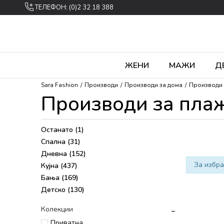
ТЕЛЕФОН: (0)2 32 18 388
ЖЕНИ
МАЖИ
Д
Sara Fashion
Производи
Производи за дома
Производи 
Производи за пла
Останато
(1)
Спална
(31)
Дневна
(152)
За избра
Кујна
(437)
Бања
(169)
Детско
(130)
Колекции
Приватна