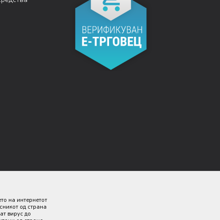
ето на интернетот
исникот од страна
ат вирус до