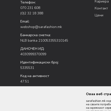
Кариера
Телефон:
070 231 608
Контакт
(0)2 32 18 388
Цени
Email:
webshop@sarafashion.mk
Банкарска сметка:
NLB banka 210053355310145
ДАНОЧЕН ИД:
4030999370099
Идентификациски број:
5335531
Код на активност
47.51
Оваа веб стр
sarafashion.mk ко
на своите потреби
на мрежниот серве