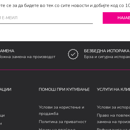
те се за да бидете во тек со сите новости и добијте код со 1
НАЈАВ
ЗАМЕНА
БЕЗБЕДНА ИСПОРАКА
ожна замена на производот
Брза и сигурна испора
АЦИИ
ПОМОШ ПРИ КУПУВАЊЕ
УСЛУГИ НА КЛИ
Услови за користење и
Услови за испор
продажба
ци
Право на повле
Политика за приватност
замена на произ
и
Начин на плаќање
Рефундација на 