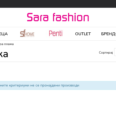
ЕЦА
OUTLET
БРЕНД
за плажа
жа
Сортирај
ните критериуми не се пронајдени производи