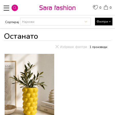
0
0
Филтри
Сортирај
Останато
Избриши филтри
1
производи