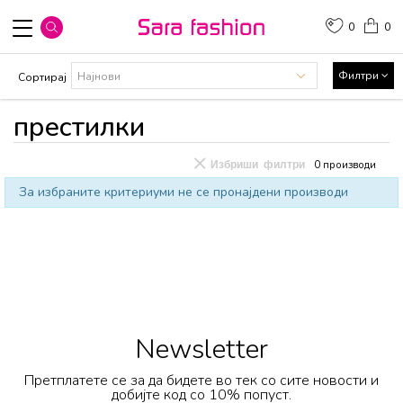
0
0
Филтри
Сортирај
престилки
Избриши филтри
0
производи
За избраните критериуми не се пронајдени производи
Newsletter
Претплатете се за да бидете во тек со сите новости и
добијте код со 10% попуст.