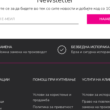
Newsletter
те се за да бидете во тек со сите новости и добијте код со 1
НАЈАВ
ЗАМЕНА
БЕЗБЕДНА ИСПОРАКА
ожна замена на производот
Брза и сигурна испора
АЦИИ
ПОМОШ ПРИ КУПУВАЊЕ
УСЛУГИ НА КЛИ
Услови за користење и
Услови за испор
продажба
ци
Право на повле
Политика за приватност
замена на произ
и