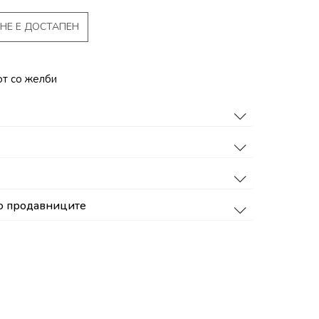
НЕ Е ДОСТАПЕН
от со желби
о продавниците