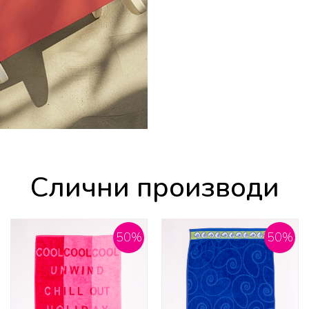
Слични производи
50
%
50
%