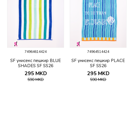
74964614424
74964514424
c
SF унисекс пешкир BLUE
SF унисекс пешкир PLACE
SHADES SF SS26
SF SS26
295
MKD
295
MKD
590
MKD
590
MKD