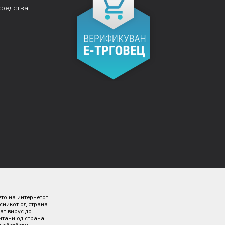
средства
ето на интернетот
исникот од страна
ат вирус до
итани од страна