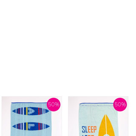
50
%
50
%