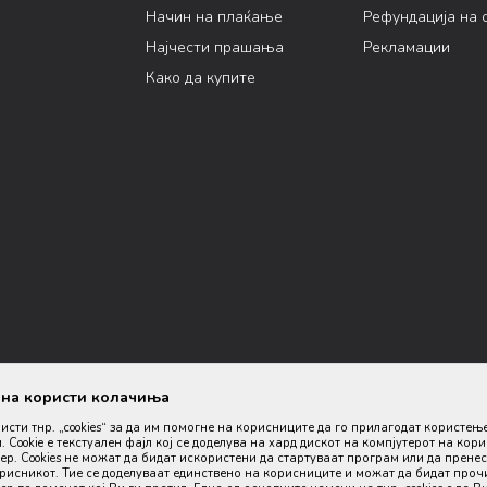
Начин на плаќање
Рефундација на 
Најчести прашања
Рекламации
Како да купите
ана користи колачиња
ристи тнр. „cookies“ за да им помогне на корисниците да го прилагодат користењ
. Cookie е текстуален фајл кој се доделува на хард дискот на компјутерот на кор
р. Cookies не можат да бидат искористени да стартуваат програм или да пренес
орисникот. Тие се доделуваат единствено на корисниците и можат да бидат проч