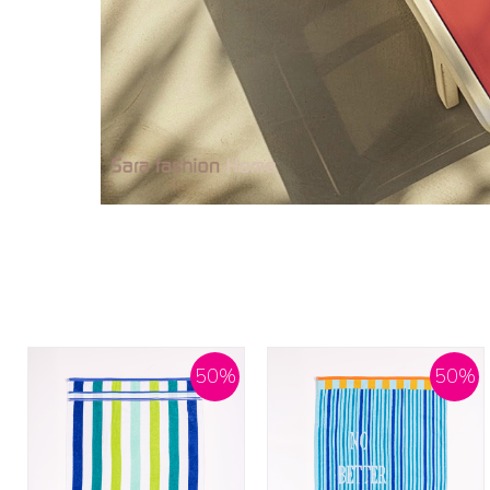
50
%
50
%