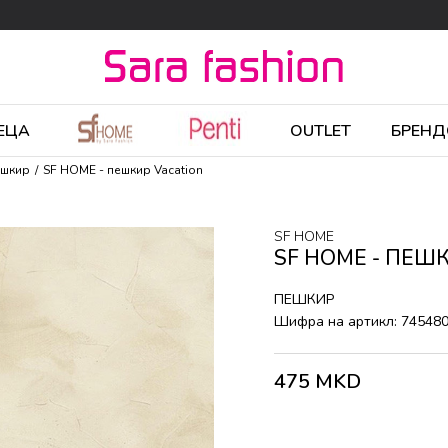
ЕЦА
OUTLET
БРЕНД
ешкир
SF HOME - пешкир Vacation
SF HOME
SF HOME - ПЕШ
ПЕШКИР
Шифра на артикл:
74548
475
MKD