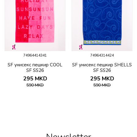
74964414341
74964314424
SF унисекс пешкир COOL
SF унисекс пешкир SHELLS
SF SS26
SF SS26
295
MKD
295
MKD
590
MKD
590
MKD