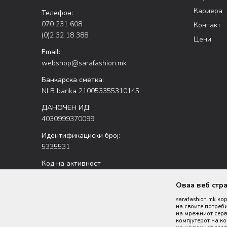
Кариера
Телефон:
070 231 608
Контакт
(0)2 32 18 388
Цени
Email:
webshop@sarafashion.mk
Банкарска сметка:
NLB banka 210053355310145
ДАНОЧЕН ИД:
4030999370099
Идентификациски број:
5335531
Код на активност
47.51
Оваа веб стр
sarafashion.mk ко
на своите потреби
на мрежниот серве
компјутерот на к