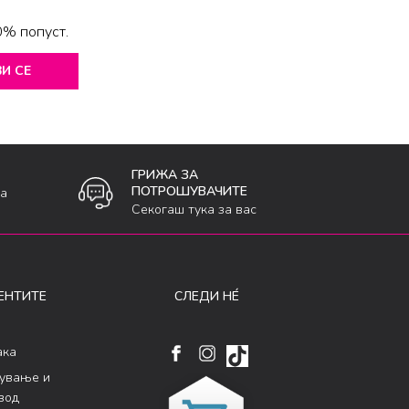
0% попуст.
И СЕ
ГРИЖА ЗА
ПОТРОШУВАЧИТЕ
ка
Секогаш тука за вас
ЕНТИТЕ
СЛЕДИ НÉ
ака
кување и
вод