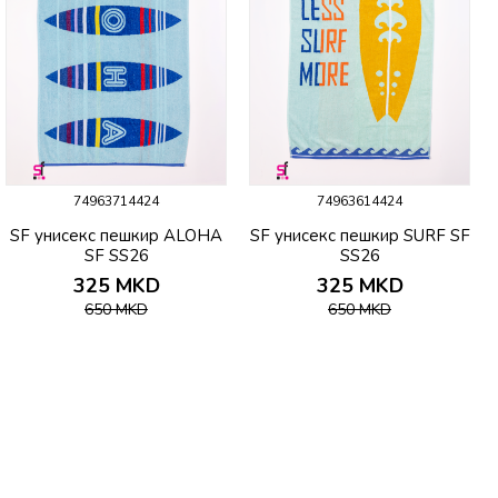
74963714424
74963614424
SF унисекс пешкир ALOHA
SF унисекс пешкир SURF SF
SF SS26
SS26
325
MKD
325
MKD
650
MKD
650
MKD