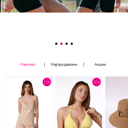
1
2
3
4
Најнови
Најпродавани
Акции
12
%
30
%