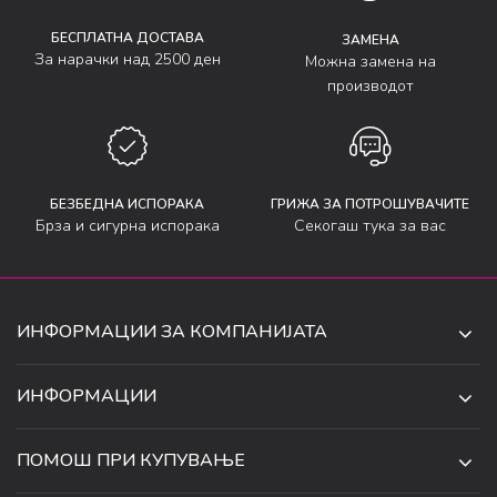
БЕСПЛАТНА ДОСТАВА
ЗАМЕНА
За нарачки над 2500 ден
Можна замена на
производот
БЕЗБЕДНА ИСПОРАКА
ГРИЖА ЗА ПОТРОШУВАЧИТЕ
Брза и сигурна испорака
Секогаш тука за вас
ИНФОРМАЦИИ ЗА КОМПАНИЈАТА
ДЕ-ТА ДЕЈАН ДООЕЛ
ИНФОРМАЦИИ
ЗА НАС
УЛ. 34, БР. 32, ИЛИНДЕН,
ПОМОШ ПРИ КУПУВАЊЕ
СКОПЈЕ, МАКЕДОНИЈА
ПРОДАВНИЦИ