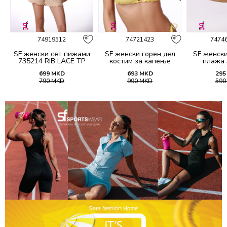
74919512
74721423
7474
7
SF женски сет пижами
SF женски горeн дел
SF женск
735214 RIB LACE TP
костим за капење
плажа 
SS26
2060A
699
MKD
693
MKD
295
790
MKD
990
MKD
59
%
45
%
36
%
74930514341
74855757
74930714341
74761412
74916
7486