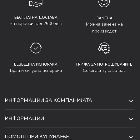
БЕСПЛАТНА ДОСТАВА
ЗАМЕНА
За нарачки над 2500 ден
Можна замена на
производот
БЕЗБЕДНА ИСПОРАКА
ГРИЖА ЗА ПОТРОШУВАЧИТЕ
Брза и сигурна испорака
Секогаш тука за вас
ИНФОРМАЦИИ ЗА КОМПАНИЈАТА
ДЕ-ТА ДЕЈАН ДООЕЛ
ИНФОРМАЦИИ
ЗА НАС
УЛ. 34, БР. 32, ИЛИНДЕН,
ПОМОШ ПРИ КУПУВАЊЕ
СКОПЈЕ, МАКЕДОНИЈА