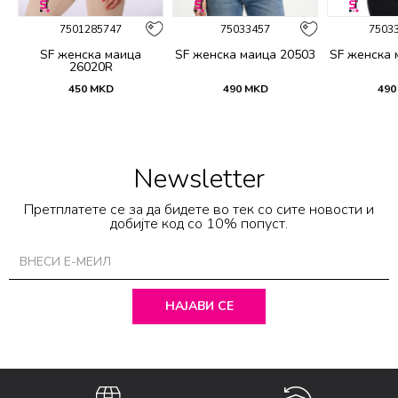
7501285747
75033457
7503
SF женска маица
SF женска маица 20503
SF женска 
26020R
450
MKD
490
MKD
490
Newsletter
Претплатете се за да бидете во тек со сите новости и
добијте код со 10% попуст.
НАЈАВИ СЕ