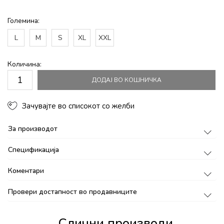
Големина:
L
M
S
XL
XXL
Количина:
ДОДАЈ ВО КОШНИЧКА
Зачувајте во списокот со желби
За производот
Спецификација
Коментари
Провери достапност во продавниците
Слични производи