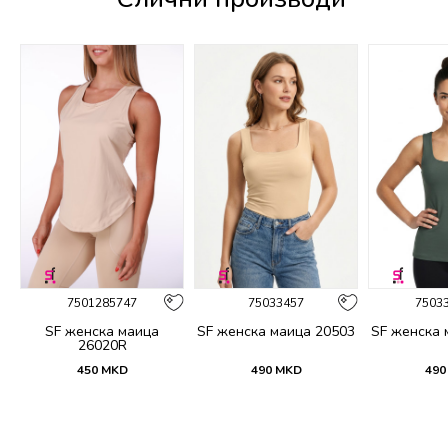
%
7501285747
75033457
7503
SF женска маица
SF женска маица 20503
SF женска 
26020R
450
MKD
490
MKD
490