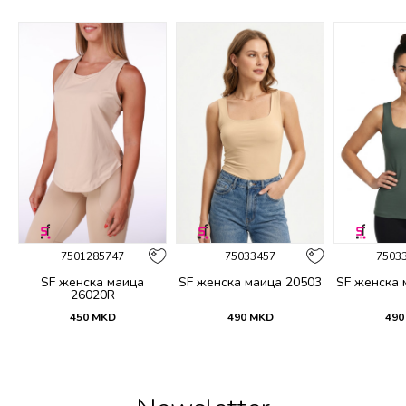
%
7501285747
75033457
7503
SF женска маица
SF женска маица 20503
SF женска 
26020R
450
MKD
490
MKD
490