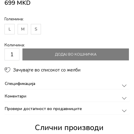
699
MKD
Големина:
L
M
S
Количина:
ДОДАЈ ВО КОШНИЧКА
Зачувајте во списокот со желби
Спецификација
Коментари
Провери достапност во продавниците
Слични производи