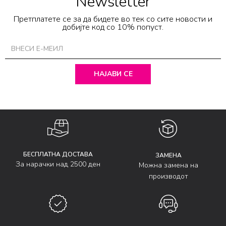
Newsletter
Претплатете се за да бидете во тек со сите новости и
добијте код со 10% попуст.
НАЈАВИ СЕ
БЕСПЛАТНА ДОСТАВА
ЗАМЕНА
За нарачки над 2500 ден
Можна замена на
производот