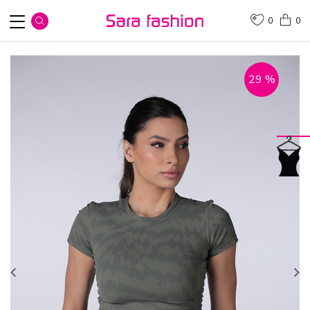
0
0
29
%