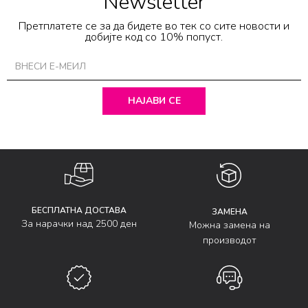
Newsletter
Претплатете се за да бидете во тек со сите новости и
добијте код со 10% попуст.
НАЈАВИ СЕ
БЕСПЛАТНА ДОСТАВА
ЗАМЕНА
За нарачки над 2500 ден
Можна замена на
производот