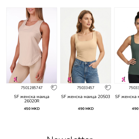
%
7501285747
75033457
7503
SF женска маица
SF женска маица 20503
SF женска 
26020R
450
MKD
490
MKD
490