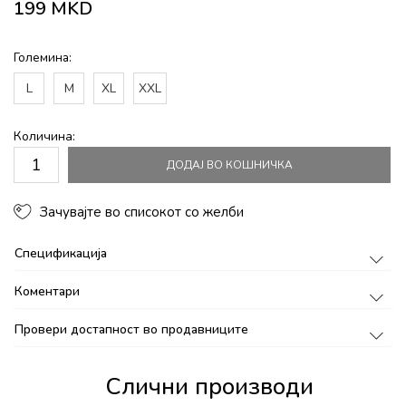
199
MKD
Големина:
L
M
XL
XXL
Количина:
ДОДАЈ ВО КОШНИЧКА
Зачувајте во списокот со желби
Спецификација
Коментари
Провери достапност во продавниците
Слични производи