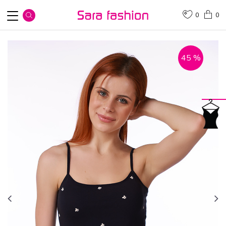
0
0
45
%