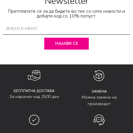
Newsletter
Претплатете се за да бидете во тек со сите новости и
добијте код со 10% попуст.
НАЈАВИ СЕ
БЕСПЛАТНА ДОСТАВА
ЗАМЕНА
За нарачки над 2500 ден
Можна замена на
производот