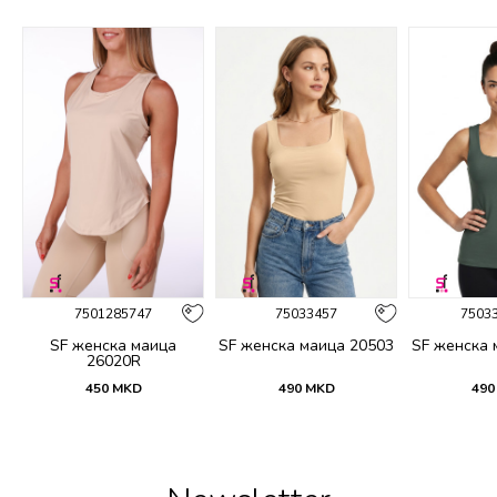
%
7501285747
75033457
7503
SF женска маица
SF женска маица 20503
SF женска 
26020R
450
MKD
490
MKD
490