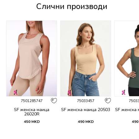
Слични производи
%
7501285747
75033457
7503
SF женска маица
SF женска маица 20503
SF женска 
26020R
450
MKD
490
MKD
490