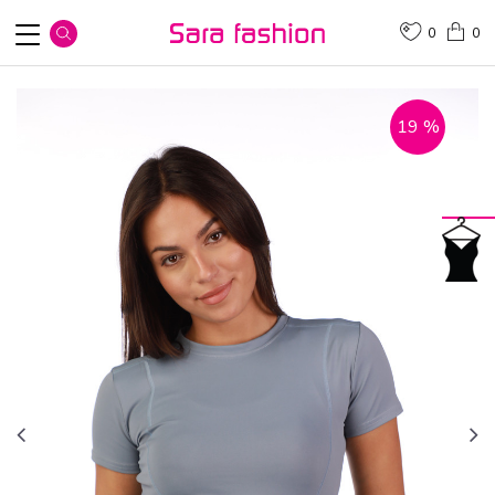
0
0
19
%