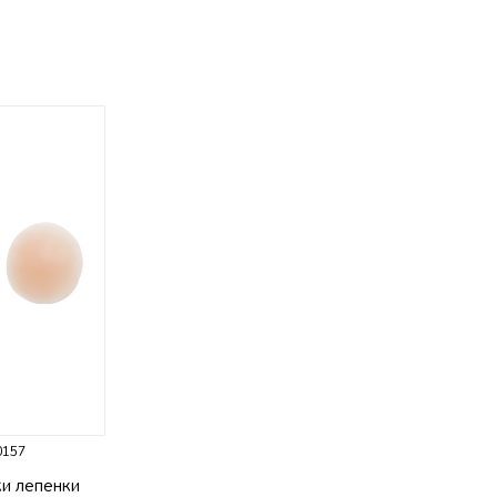
0157
ки лепенки