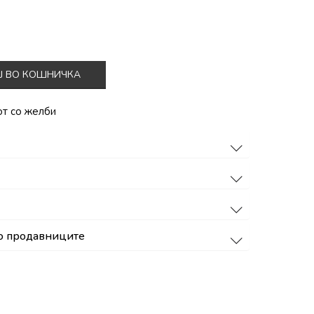
Ј ВО КОШНИЧКА
от со желби
о продавниците