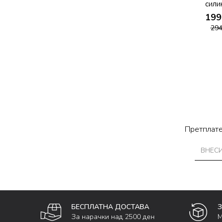
сили
199
29
Претплате
БЕСПЛАТНА ДОСТАВА
За нарачки над 2500 ден
М