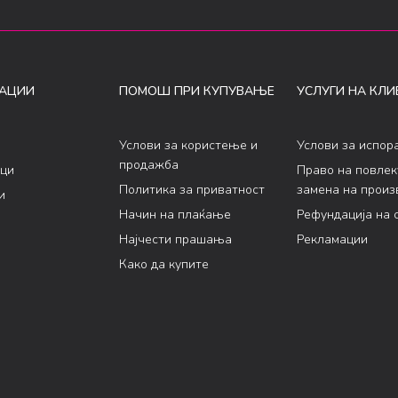
АЦИИ
ПОМОШ ПРИ КУПУВАЊЕ
УСЛУГИ НА КЛИ
Услови за користење и
Услови за испор
продажба
ци
Право на повле
Политика за приватност
замена на произ
и
Начин на плаќање
Рефундација на 
Најчести прашања
Рекламации
Како да купите