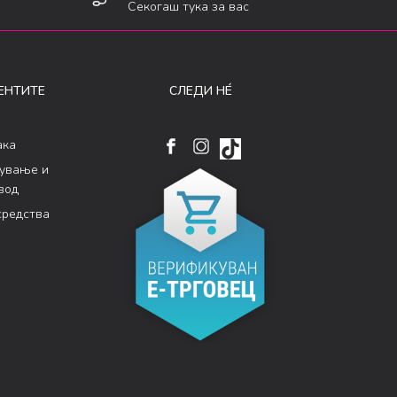
Секогаш тука за вас
ЕНТИТЕ
СЛЕДИ НÉ
ака
кување и
вод
средства