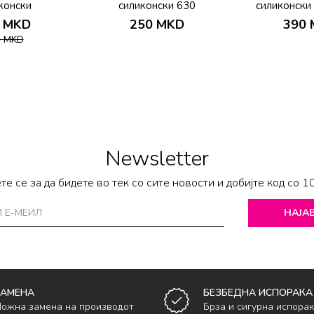
конски
силиконски 630
силиконски
Gizle
MKD
250
MKD
390
4
MKD
Newsletter
те се за да бидете во тек со сите новости и добијте код со 1
НАЈАВ
ЗАМЕНА
БЕЗБЕДНА ИСПОРАКА
ожна замена на производот
Брза и сигурна испора