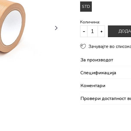
STD
Количина:
ДОДА
Зачувајте во список
За производот
Спецификација
Коментари
Провери достапност в