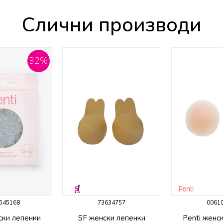
Слични производи
32
%
545168
73634757
0061
ски лепенки
SF женски лепенки
Penti женс