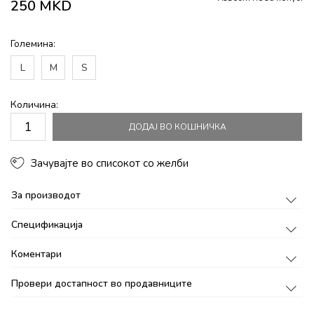
250
MKD
Големина:
L
M
S
Количина:
ДОДАЈ ВО КОШНИЧКА
Зачувајте во списокот со желби
За производот
Спецификација
Коментари
Провери достапност во продавниците