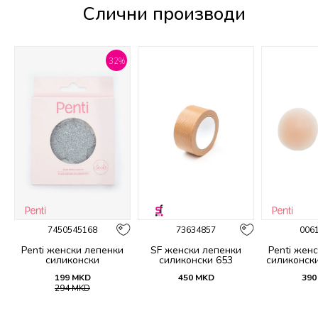
Слични производи
32
%
7450545168
73634857
006
Penti женски лепенки
SF женски лепенки
Penti жен
u
силиконски
силиконски 653
силиконск
Gizl
199
MKD
450
MKD
390
294
MKD