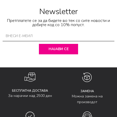
Newsletter
Претплатете се за да бидете во тек со сите новости и
добијте код со 10% попуст.
НАЈАВИ СЕ
БЕСПЛАТНА ДОСТАВА
ЗАМЕНА
За нарачки над 2500 ден
Можна замена на
производот