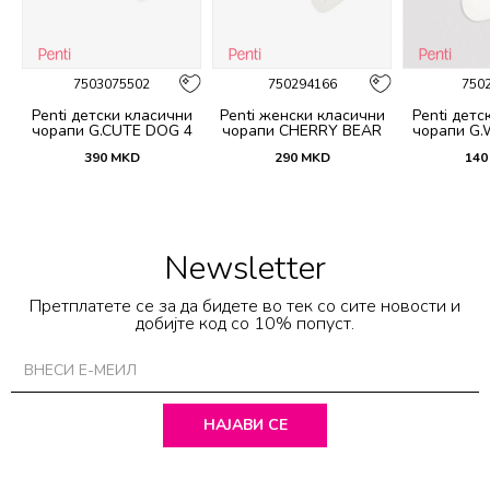
7503075502
750294166
750
и
Penti детски класични
Penti женски класични
Penti детс
 4
чорапи G.CUTE DOG 4
чорапи CHERRY BEAR
чорапи G.
PACK SKT
3LU SKT
S
390
MKD
290
MKD
140
Newsletter
Претплатете се за да бидете во тек со сите новости и
добијте код со 10% попуст.
НАЈАВИ СЕ