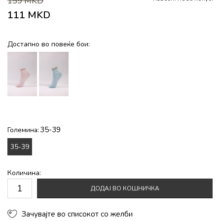
159
MKD
111
MKD
Достапно во повеќе бои:
35-39
Големина:
35-39
Количина:
ДОДАЈ ВО КОШНИЧКА
Зачувајте во списокот со желби