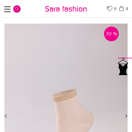
0
0
30
%