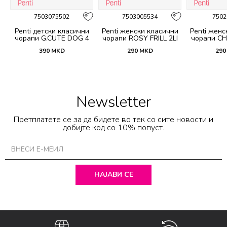
7503075502
7503005534
7502
Penti детски класични
Penti женски класични
Penti женс
R
чорапи G.CUTE DOG 4
чорапи ROSY FRILL 2LI
чорапи C
PACK SKT
SKT
3LU
390
MKD
290
MKD
290
Newsletter
Претплатете се за да бидете во тек со сите новости и
добијте код со 10% попуст.
НАЈАВИ СЕ