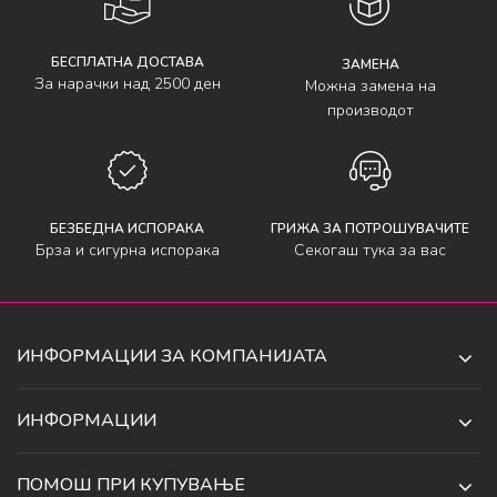
БЕСПЛАТНА ДОСТАВА
ЗАМЕНА
За нарачки над 2500 ден
Можна замена на
производот
БЕЗБЕДНА ИСПОРАКА
ГРИЖА ЗА ПОТРОШУВАЧИТЕ
Брза и сигурна испорака
Секогаш тука за вас
ИНФОРМАЦИИ ЗА КОМПАНИЈАТА
ДЕ-ТА ДЕЈАН ДООЕЛ
ИНФОРМАЦИИ
ЗА НАС
УЛ. 34, БР. 32, ИЛИНДЕН,
ПОМОШ ПРИ КУПУВАЊЕ
СКОПЈЕ, МАКЕДОНИЈА