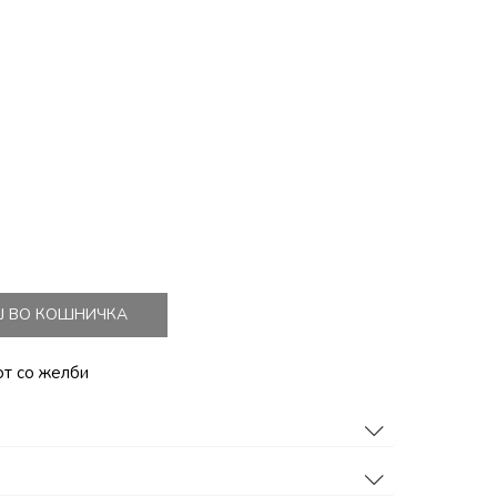
Ј ВО КОШНИЧКА
от со желби