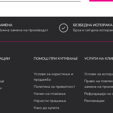
ЗАМЕНА
БЕЗБЕДНА ИСПОРАКА
ожна замена на производот
Брза и сигурна испора
АЦИИ
ПОМОШ ПРИ КУПУВАЊЕ
УСЛУГИ НА КЛИ
Услови за користење и
Услови за испор
продажба
ци
Право на повле
Политика за приватност
замена на произ
и
Начин на плаќање
Рефундација на 
Најчести прашања
Рекламации
Како да купите