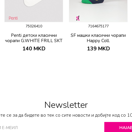
75026410
7164675177
Penti детски класични
SF машки класични чорапи
чорапи G.WHITE FRILL SKT
Happy Coll.
140
MKD
139
MKD
Newsletter
те се за да бидете во тек со сите новости и добијте код со 1
НАЈАВ