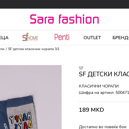
ЕЦА
OUTLET
БРЕНД
апи
SF детски класични чорапи 3/1
SF
SF ДЕТСКИ КЛА
КЛАСИЧНИ ЧОРАПИ
Шифра на артикл:
50047
189
MKD
Достапно во повеќе бои: