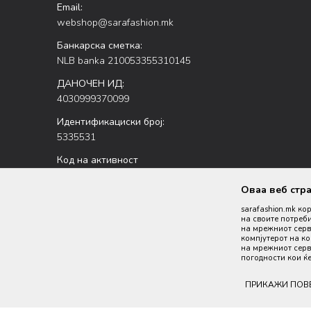
Email:
webshop@sarafashion.mk
Банкарска сметка:
NLB banka 210053355310145
ДАНОЧЕН ИД:
4030999370099
Идентификациски број:
5335531
Код на активност
47.51
Оваа веб стр
sarafashion.mk ко
на своите потреби
на мрежниот серве
компјутерот на к
на мрежниот серве
погодности кои ќе
Настојуваме да бидеме што попрецизни во описот на пр
ПРИКАЖИ ПОВ
производи се 