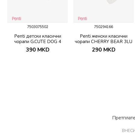
7503075502
750294166
Penti детски класични
Penti женски класични
чорапи G.CUTE DOG 4
чорапи CHERRY BEAR 3LU
PACK SKT
SKT
390
MKD
290
MKD
Претплате