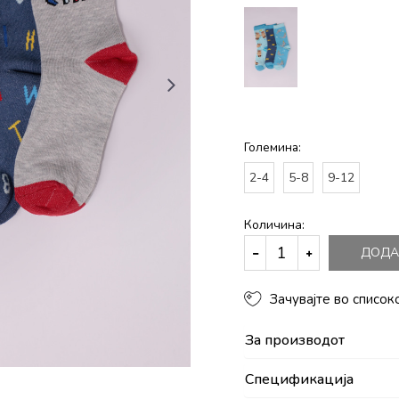
Големина:
2-4
5-8
9-12
Количина:
ДОДА
Зачувајте во список
За производот
Спецификација