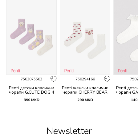
7503075502
750294166
750
и
Penti детски класични
Penti женски класични
Penti детс
 4
чорапи G.CUTE DOG 4
чорапи CHERRY BEAR
чорапи G.
PACK SKT
3LU SKT
S
390
MKD
290
MKD
140
Newsletter