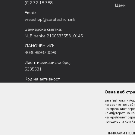
(0)2 32 18 388
Цени
Email:
webshop@sarafashion.mk
Банкарска сметка:
NLB banka 210053355310145
ДАНОЧЕН ИД:
4030999370099
Идентификациски број:
5335531
Код на активност
47.51
Оваа веб стр
sarafashion.mk ко
на своите потреби
на мрежниот серве
компјутерот на к
на мрежниот серве
погодности кои ќе
Настојуваме да бидеме што попрецизни во описот на пр
ПРИКАЖИ ПОВ
производи се 