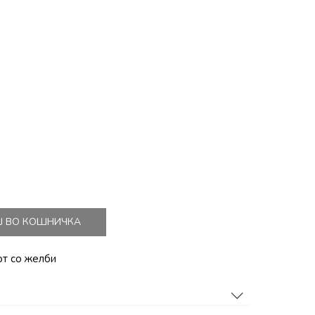
Ј ВО КОШНИЧКА
от со желби