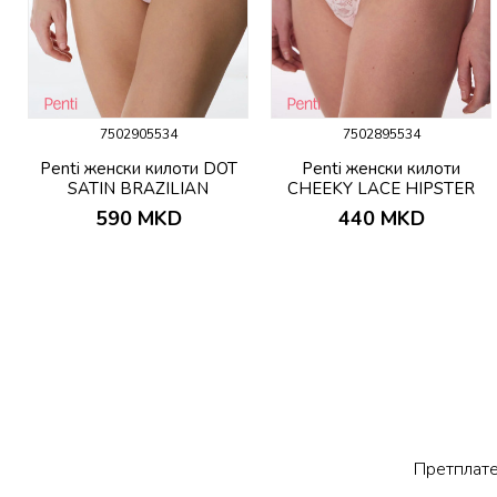
7502905534
7502895534
P
Penti женски килоти DOT
Penti женски килоти
SATIN BRAZILIAN
CHEEKY LACE HIPSTER
590
MKD
440
MKD
Претплате