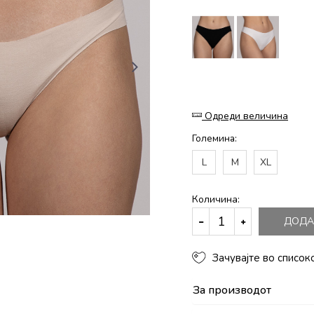
Одреди величина
Големина:
L
M
XL
Количина:
ДОДА
Зачувајте во список
За производот