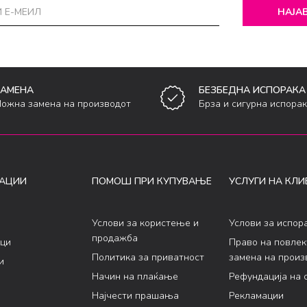
НАЈАВ
ЗАМЕНА
БЕЗБЕДНА ИСПОРАКА
ожна замена на производот
Брза и сигурна испора
АЦИИ
ПОМОШ ПРИ КУПУВАЊЕ
УСЛУГИ НА КЛИ
Услови за користење и
Услови за испор
продажба
ци
Право на повле
Политика за приватност
замена на произ
и
Начин на плаќање
Рефундација на 
Најчести прашања
Рекламации