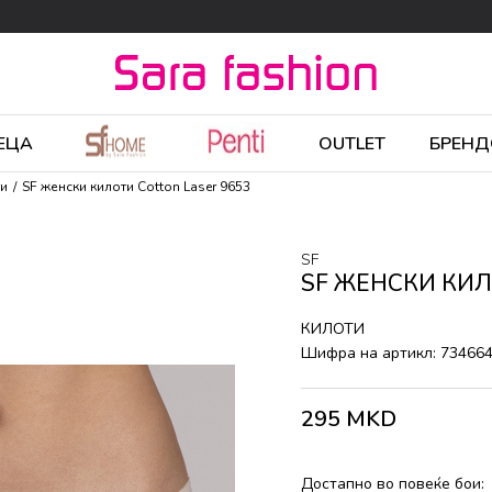
ЕЦА
OUTLET
БРЕНД
ти
SF женски килоти Cotton Laser 9653
SF
SF ЖЕНСКИ КИЛ
КИЛОТИ
Шифра на артикл:
73466
295
MKD
Достапно во повеќе бои: