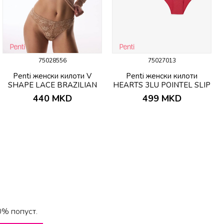
75028556
75027013
Penti женски килоти V
Penti женски килоти
SHAPE LACE BRAZILIAN
HEARTS 3LU POINTEL SLIP
BEIGE
440
MKD
499
MKD
0% попуст.