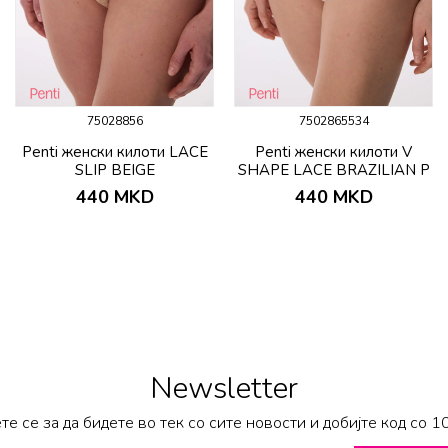
75028856
7502865534
Penti женски килоти LACE
Penti женски килоти V
SLIP BEIGE
SHAPE LACE BRAZILIAN P
440
MKD
440
MKD
Newsletter
те се за да бидете во тек со сите новости и добијте код со 1