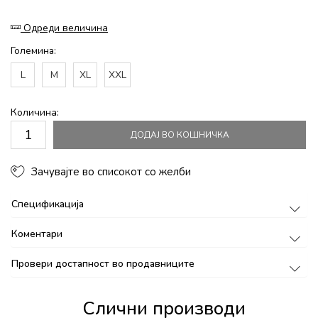
Одреди величина
Големина:
L
M
XL
XXL
Количина:
ДОДАЈ ВО КОШНИЧКА
Зачувајте во списокот со желби
Спецификација
Коментари
Провери достапност во продавниците
Слични производи