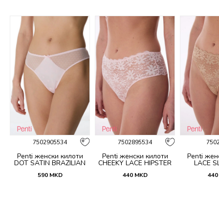
%
7502905534
7502895534
750
Penti женски килоти
Penti женски килоти
Penti жен
DOT SATIN BRAZILIAN
CHEEKY LACE HIPSTER
LACE SL
590
MKD
440
MKD
440