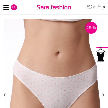
0
0
25
%