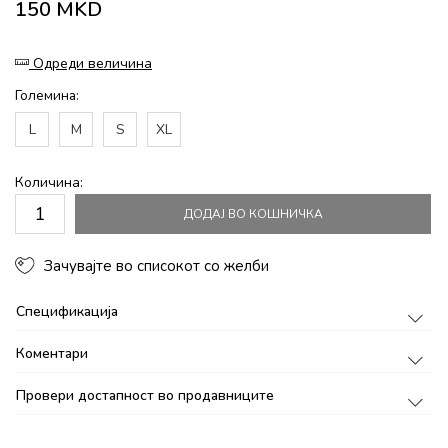
150
MKD
Одреди величина
Големина:
L
M
S
XL
Количина:
ДОДАЈ ВО КОШНИЧКА
Зачувајте во списокот со желби
Спецификација
Коментари
Провери достапност во продавниците