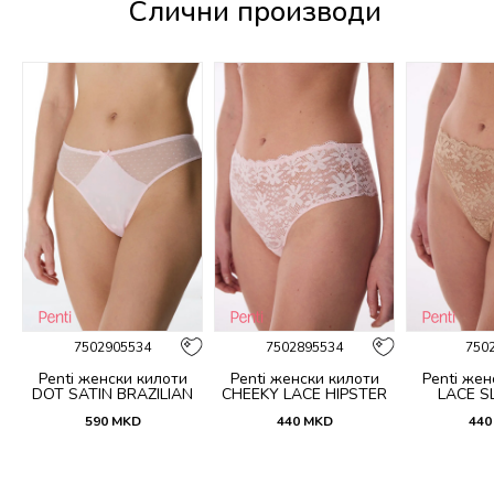
Слични производи
%
7502905534
7502895534
750
Penti женски килоти
Penti женски килоти
Penti жен
DOT SATIN BRAZILIAN
CHEEKY LACE HIPSTER
LACE SL
590
MKD
440
MKD
440