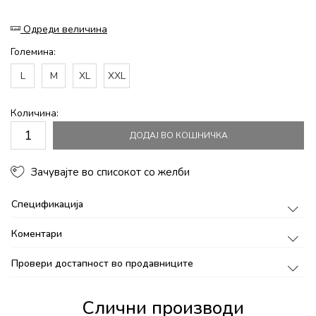
Одреди величина
Големина:
L
M
XL
XXL
Количина:
ДОДАЈ ВО КОШНИЧКА
Зачувајте во списокот со желби
Спецификација
Коментари
Провери достапност во продавниците
Слични производи