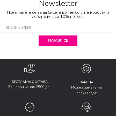
Newsletter
Претплатете се за да бидете во тек со сите новости и
добијте код со 10% попуст.
НАЈАВИ СЕ
БЕСПЛАТНА ДОСТАВА
ЗАМЕНА
За нарачки над 2500 ден
Можна замена на
производот