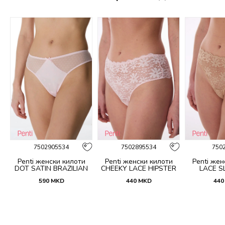
%
7502905534
7502895534
750
Penti женски килоти
Penti женски килоти
Penti жен
DOT SATIN BRAZILIAN
CHEEKY LACE HIPSTER
LACE SL
590
MKD
440
MKD
440